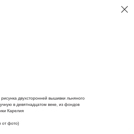
 рисунка двухсторонней вышивки льняного
учную в девятнадцатом веке, из фондов
ики Карелия
я от фото)