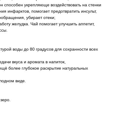
он способен укрепляюще воздействовать на стенки
ния инфарктов, помогает предотвратить инсульт,
ообращения, убирает отеки;
аботу желудка. Чай помогает улучшить аппетит,
ссы.
атурой воды до 80 градусов для сохранности всех
едачи вкуса и аромата в напиток,
 ещё более глубокое раскрытие натуральных
олодном виде.
зеро.