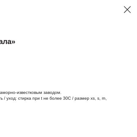
ала»
аморно-известковым заводом.
 / уход: стирка при t не более 30С / размер xs, s, m,