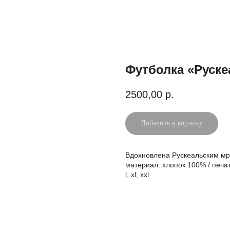
Футболка «Руске
2500,00
р.
Добавить в корзину
Вдохновлена Рускеальским мр
материал: хлопок 100% / печать
l, xl, xxl