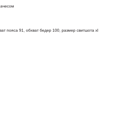
начесом
хват пояса 91, обхват бедер 100, размер свитшота xl