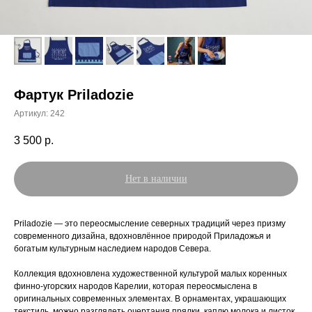
Фартук Priladozie
Артикул:
242
3 500
р.
Нет в наличии
Priladozie — это переосмысление северных традиций через призму
современного дизайна, вдохновлённое природой Приладожья и
богатым культурным наследием народов Севера.
Коллекция вдохновлена художественной культурой малых коренных
финно-угорских народов Карелии, которая переосмыслена в
оригинальных современных элементах. В орнаментах, украшающих
текстиль, можно разглядеть очертания прялки, каплю молока и листок