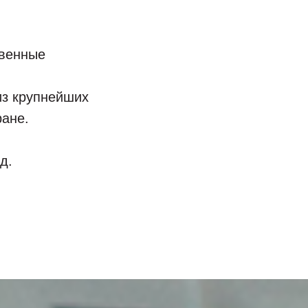
твенные
из крупнейших
ране.
д.